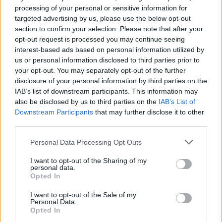
processing of your personal or sensitive information for
Επιπλέον, η ένταξή τους στον κορυφαίο
targeted advertising by us, please use the below opt-out
οικονομικό κλάδο της χώρας μας, τη ναυτιλία,
section to confirm your selection. Please note that after your
καθιστά έναν συνδυασμό υψίστης σημασίας.
opt-out request is processed you may continue seeing
interest-based ads based on personal information utilized by
Ωστόσο, δεν είναι η
us or personal information disclosed to third parties prior to
πρώτη φορά που τα βιοκαύσιμα διεκδικούν
your opt-out. You may separately opt-out of the further
πρωταρχικό ενεργειακό ρόλο, αλλά πλέον δεν
disclosure of your personal information by third parties on the
υπάρχει χώρος για ανεπίλυτες αντιπαραθέσεις
IAB’s list of downstream participants. This information may
also be disclosed by us to third parties on the
IAB’s List of
ως προς την
Downstream Participants
that may further disclose it to other
περιβαλλοντική και κοινωνική βιωσιμότητά τους. Ο
third parties.
Δρ Πυργιώτης, απευθυνόμενος στους δύο
Please note that this website/app uses one or more Google
προεδρεύοντες του Συνεδρίου, αναγνώρισε τον
Personal Data Processing Opt Outs
services and may gather and store information including but
Δρα
Κυριάκο Μανιάτη
, πρώην υψηλόβαθμο
not limited to your visit or usage behaviour. You may click to
I want to opt-out of the Sharing of my
στέλεχος της Γενικής Διεύθυνσης Ενέργειας της
personal data.
grant or deny consent to Google and its third-party tags to
Opted In
Ευρωπαϊκής Επιτροπής, ως το πρόσωπο που
use your data for below specified purposes in below Google
consent section.
ξεκίνησε τη βιομηχανική ανάπτυξη των
I want to opt-out of the Sale of my
Personal Data.
βιοκαυσίμων στην Ευρώπη και παγκοσμίως, ενώ
Opted In
για τον Δρα
Σταμάτη Καλλίγερο
, Αναπληρωτή