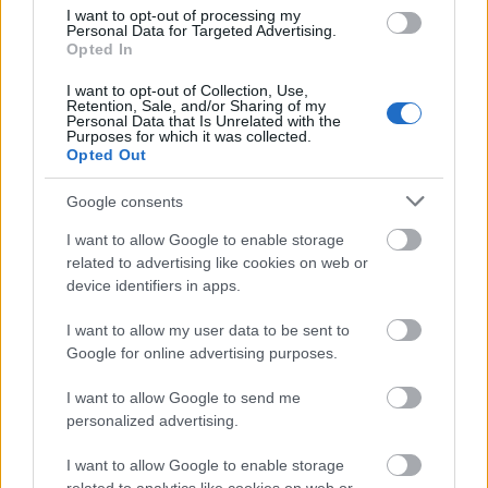
I want to opt-out of processing my
Καθηγητή της Σχολής Ναυτικών Δοκίμων,
Personal Data for Targeted Advertising.
Opted In
αναγνώρισε πως πρόκειται για τον πιο
συστηματικό, σταθερά και σθεναρά, υποστηρικτή
I want to opt-out of Collection, Use,
Retention, Sale, and/or Sharing of my
αυτής της προοπτικής στην Ελλάδα. Και οι δύο
Personal Data that Is Unrelated with the
αξίζουν τα θερμά μας συγχαρητήρια.
Purposes for which it was collected.
Opted Out
Ακολουθήστε το
insider.gr στο Google News
και μάθετε
Google consents
πρώτοι όλες τις
ειδήσεις
από την Ελλάδα και τον κόσμο.
I want to allow Google to enable storage
related to advertising like cookies on web or
device identifiers in apps.
I want to allow my user data to be sent to
Google for online advertising purposes.
I want to allow Google to send me
personalized advertising.
I want to allow Google to enable storage