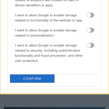
related to analytics like cookies on web or
device identifiers in apps.
I want to allow Google to enable storage
related to functionality of the website or app.
I want to allow Google to enable storage
related to personalization.
Διαβάζονται αυτή τη στιγμή
I want to allow Google to enable storage
Τράπεζες: Στα 55,5 εκατ. ευρώ ο λογαριασμός
related to security, including authentication
από τα δάνεια του ν. Κατσέλη
functionality and fraud prevention, and other
Νέο Χωροταξικό Τουρισμού: Οι νέες «κόκκινες
user protection.
γραμμές» για το περιβάλλον και τι αλλάζει σε
ξενοδοχεία, νησιά και επενδύσεις
Τα ανοιχτά μέτωπα για την ενίσχυση της
CONFIRM
ελληνικής βιομηχανίας