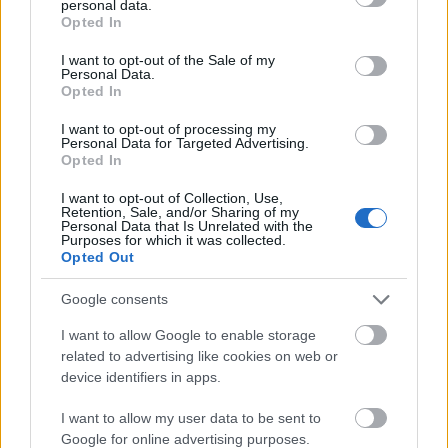
personal data.
συμβόλαια του 2025 για το πιστοποιητικό
grant or deny consent to Google and its third-party tags to
Opted In
ΕΝΦΙΑ
use your data for below specified purposes in below Google
consent section.
I want to opt-out of the Sale of my
Σήμερα το κρίσιμο ραντεβού στο Μέγαρο
Personal Data.
Μαξίμου για τη βιομηχανία
Opted In
Πώς μπορείτε να βγείτε νωρίτερα στη σύνταξη
I want to opt-out of processing my
- Οι 3 κινήσεις που πρέπει να γίνουν εγκαίρως
Personal Data for Targeted Advertising.
Opted In
I want to opt-out of Collection, Use,
Retention, Sale, and/or Sharing of my
Personal Data that Is Unrelated with the
Purposes for which it was collected.
Opted Out
TAGS:
ΗΠΑ
Google consents
I want to allow Google to enable storage
related to advertising like cookies on web or
BEST OF
INTERNET
device identifiers in apps.
I want to allow my user data to be sent to
Google for online advertising purposes.