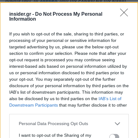
πρώτοι όλες τις
ειδήσεις
από την Ελλάδα και τον κόσμο.
insider.gr -
Do Not Process My Personal
Information
If you wish to opt-out of the sale, sharing to third parties, or
processing of your personal or sensitive information for
targeted advertising by us, please use the below opt-out
section to confirm your selection. Please note that after your
opt-out request is processed you may continue seeing
interest-based ads based on personal information utilized by
us or personal information disclosed to third parties prior to
your opt-out. You may separately opt-out of the further
disclosure of your personal information by third parties on the
IAB’s list of downstream participants. This information may
also be disclosed by us to third parties on the
IAB’s List of
Downstream Participants
that may further disclose it to other
third parties.
Please note that this website/app uses one or more Google
Personal Data Processing Opt Outs
Διαβάζονται αυτή τη στιγμή
services and may gather and store information including but
Μεταβιβάσεις ακινήτων: Στο σκάνερ χιλιάδες
not limited to your visit or usage behaviour. You may click to
I want to opt-out of the Sharing of my