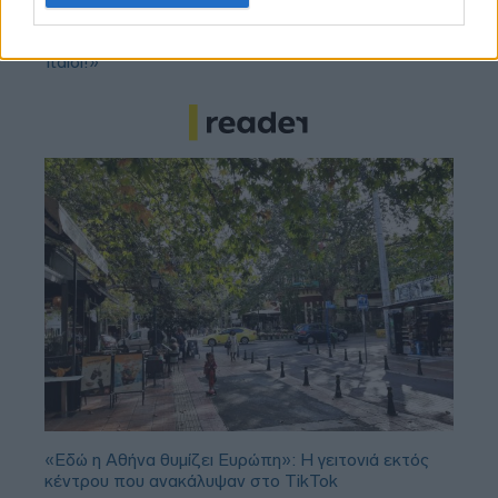
Νέντοβιτς για Γουόκαπ: «Είναι από τους πιο...
βρώμικους παίκτες της EuroLeague, αλλά τόσο καλό
παιδί!»
«Εδώ η Αθήνα θυμίζει Ευρώπη»: H γειτονιά εκτός
κέντρου που ανακάλυψαν στο TikTok