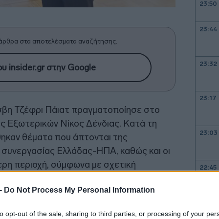
23:50
23:44
άρθρα στα αποτελέσματα αναζήτησης.
23:32
υ insider.gr στην Google
23:17
σβη Τζέφρι Πάιατ πραγματοποίησε στο
ς Εξωτερικών Νίκος Δένδιας. Κατά τη
23:03
θηκαν θέματα που άπτονται της
ι συνεργασίας Ελλάδας-ΗΠΑ, καθώς και οι
ρη περιοχή, σύμφωνα με σχετική
22:45
κών στο twitter.
 -
Do Not Process My Personal Information
22:32
to opt-out of the sale, sharing to third parties, or processing of your per