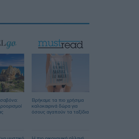
Η Ιταλία απαντά στην Ισπανία: «Δεν
δεχόμαστε τελεσίγραφα» - Σε ισχύ οι
συνοριακοί έλεγχοι
ισαβόνα:
Βρήκαμε τα πιο χρήσιμα
προορισμοί
καλοκαιρινά δώρα για
ας
όσους αγαπούν τα ταξίδια
ένο μυστικό
Η πιο οικονομική αλλαγή