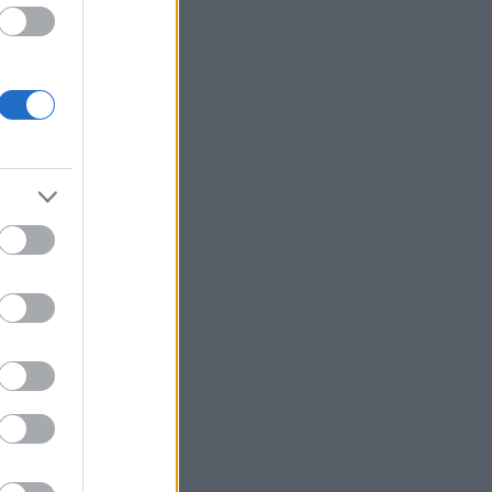
Η UEFA συνεχίζει το μποϊκοτάζ του
Μουντιάλ παρά την αναδίπλωση της
FIFA
Τραμπ: Νέα προσπάθεια
απομάκρυνσης της Λίζα Κουκ παρά το
«μπλόκο» του Ανωτάτου Δικαστηρίου
Φωτιά στη Σητεία - Μεγάλη
κινητοποίηση της Πυροσβεστικής
Σχέδια Βελτίωσης: Υπεγράφη η ΚΥΑ -
Ανοίγει ο δρόμος για επενδύσεις 263,5
εκατ. ευρώ
ΔΕΗ: Νέα συμφωνία για χαρτοφυλάκιο
έργων ΑΠΕ άνω των 2 GW σε Πολωνία
και Ουγγαρία
ΑΑΔΕ: Άνοιξε εκ νέου το σύστημα ΕΑΕ
2025 για διορθώσεις μετά την
τελευταία πληρωμή
AI: Η νέα μηχανή της παγκόσμιας