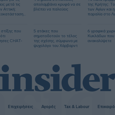
ις μετά τις
απολαμβάνει κρυφά να σε
της Κρήτης: Το
ν Αττική:
βλέπει να παλεύεις
των Αγίων και η
ποκατάσταση
παραλία στο Λ
00 στρεμμάτων
 στίξης που
5 ατάκες που
6 γραφικά χωρι
ότι
σηματοδοτούν το τέλος
Κυκλάδων που 
ίησες CHAT-
της σχέσης, σύμφωνα με
ανακαλύψετε
ψυχολόγο του Χάρβαρντ
Επιχειρήσεις
Αγορές
Tax & Labour
Επικαιρ