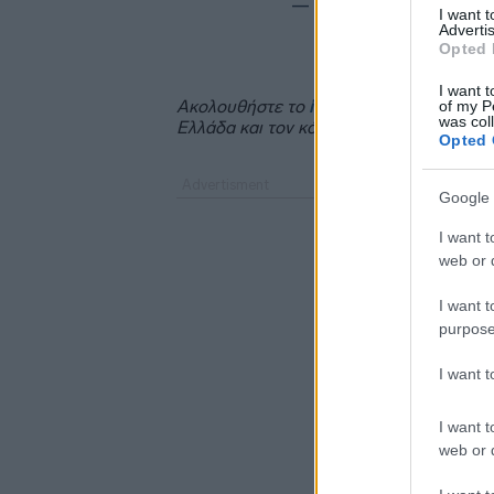
— Nikos Dendias (@N
I want 
Advertis
Opted 
I want t
Ακολουθήστε το
insider.gr στο Google 
of my P
was col
Ελλάδα και τον κόσμο.
Opted 
Google 
I want t
web or d
I want t
purpose
I want 
I want t
web or d