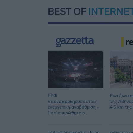
BEST OF
INTERNE
ΣΕΦ:
Ένα ζωντα
Επαναπροκηρύσσεται η
της Αθήνα
ενεργειακή αναβάθμιση -
4,5 km της
Γιατί ακυρώθηκε ο
πρώτος διαγωνισμός
Τζέφρι Μονκαντά: Ποιος
Αγώνας δρό