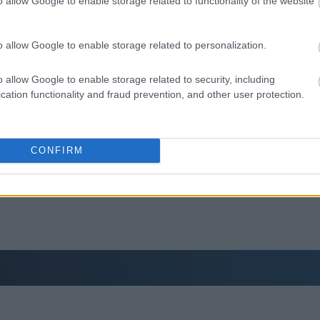
o allow Google to enable storage related to functionality of the website
19:45
o allow Google to enable storage related to personalization.
ή
o allow Google to enable storage related to security, including
 δρόμο για το 2027 - Το παράπονο της
19:37
cation functionality and fraud prevention, and other user protection.
τούν Ιστορία
άσινα», «κίτρινα» και «κόκκινα» σπίτια για
19:27
CONFIRM
 με τα μεγάλα οδικά έργα και τα εκτιμώμενα
19:15
19:10
19:06