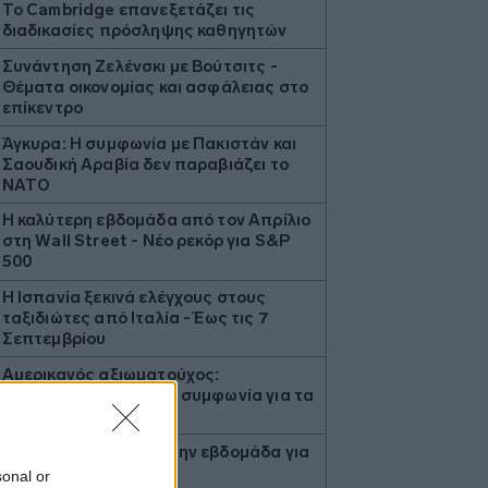
Το Cambridge επανεξετάζει τις
διαδικασίες πρόσληψης καθηγητών
Συνάντηση Ζελένσκι με Βούτσιτς -
Θέματα οικονομίας και ασφάλειας στο
επίκεντρο
Άγκυρα: Η συμφωνία με Πακιστάν και
Σαουδική Αραβία δεν παραβιάζει το
ΝΑΤΟ
Η καλύτερη εβδομάδα από τον Απρίλιο
στη Wall Street - Νέο ρεκόρ για S&P
500
Η Ισπανία ξεκινά ελέγχους στους
ταξιδιώτες από Ιταλία - Έως τις 7
Σεπτεμβρίου
Αμερικανός αξιωματούχος:
«Αναμένεται σύντομα συμφωνία για τα
Στενά του Ορμούζ»
Πτώση άνω του 9% στην εβδομάδα για
το πετρέλαιο
sonal or