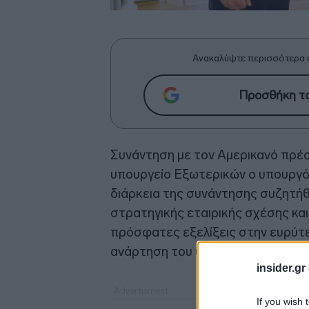
Ανακαλύψτε περισσότερα 
Προσθήκη το
Συνάντηση με τον Αμερικανό πρέ
υπουργείο Εξωτερικών ο υπουργό
διάρκεια της συνάντησης συζητή
στρατηγικής εταιρικής σχέσης κα
πρόσφατες εξελίξεις στην ευρύτε
ανάρτηση του υπουργείου Εξωτερι
insider.gr
If you wish 