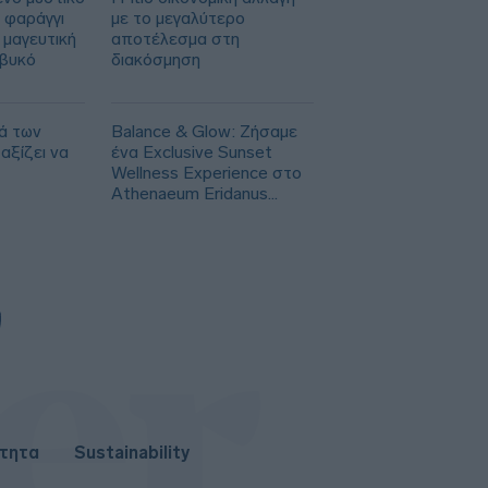
 φαράγγι
με το μεγαλύτερο
 μαγευτική
αποτέλεσμα στη
ιβυκό
διακόσμηση
ά των
Balance & Glow: Ζήσαμε
αξίζει να
ένα Exclusive Sunset
Wellness Experience στο
Athenaeum Eridanus
Luxury Hotel
ότητα
Sustainability