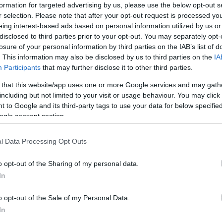
formation for targeted advertising by us, please use the below opt-out s
22:13
r selection. Please note that after your opt-out request is processed y
eing interest-based ads based on personal information utilized by us or
disclosed to third parties prior to your opt-out. You may separately opt-
22:10
losure of your personal information by third parties on the IAB’s list of
. This information may also be disclosed by us to third parties on the
IA
Participants
that may further disclose it to other third parties.
22:00
 that this website/app uses one or more Google services and may gath
including but not limited to your visit or usage behaviour. You may click 
21:52
 to Google and its third-party tags to use your data for below specifi
ogle consent section.
21:46
l Data Processing Opt Outs
bPyatt
@GreeceMFA
to discuss
o opt-out of the Sharing of my personal data.
21:39
🇷🇺🇸 strategic partnership &
In
evelopments in the broader region.
er.com/Vt0BE1mk5Z
o opt-out of the Sale of my Personal Data.
21:27
In