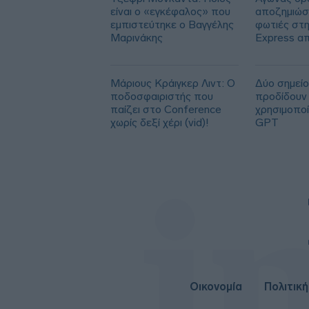
είναι ο «εγκέφαλος» που
αποζημιώσε
εμπιστεύτηκε ο Βαγγέλης
φωτιές στη
Μαρινάκης
Express α
των 113.0
Μάριους Κράιγκερ Λιντ: Ο
Δύο σημείο
ποδοσφαιριστής που
προδίδουν 
παίζει στο Conference
χρησιμοπο
χωρίς δεξί χέρι (vid)!
GPT
Οικονομία
Πολιτική