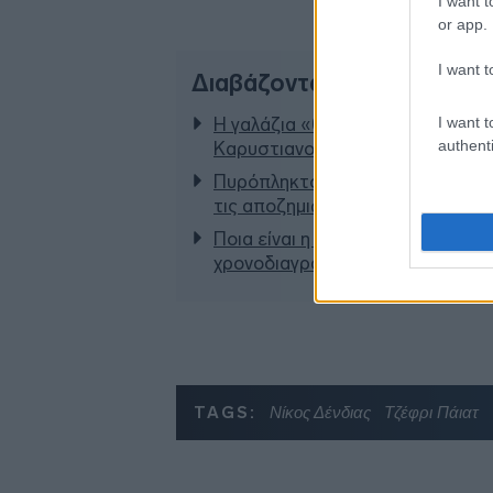
I want t
or app.
I want t
Διαβάζονται αυτή τη στιγμ
I want t
Η γαλάζια «θετική ατζέντα» στο
authenti
Καρυστιανού - Στον ΣΥΡΙΖΑ μελε
Πυρόπληκτοι: Τι σημαίνουν τα «πρ
τις αποζημιώσεις
Ποια είναι η (κυβερνητική) λίστα
χρονοδιαγράμματα
TAGS:
Νίκος Δένδιας
Τζέφρι Πάιατ