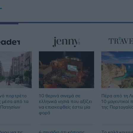
18:56
T
νό πορτρέτο
10 θερινά σινεμά σε
Πέρα από τη Λ
ς μέσα από τα
ελληνικά νησιά που αξίζει
10 μαγευτικοί 
 Πατησίων
να επισκεφθείς έστω μία
της Πορτογαλί
φορά
μου για τις
4 σημάδια ότι κάποιος
Το καλά κρυμμ