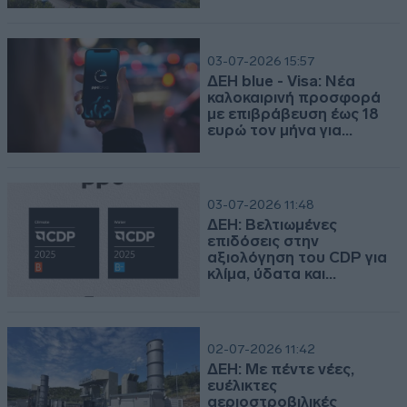
5 Αυγούστου 2026
13-07-2026 10:07
Η Δημόσια Επιχείρηση Ηλεκτρισμού Α.Ε. πραγματοποίησε
Συνεργασία ΔΕΗ - Dimand
σήμερα, Τετάρτη 5 Αυγούστου 2026, την ενημέρωση της
για ανάπτυξη πρότυπου
επενδυτικής κοινότητας για τα οικονομικά αποτελέσματα
βιοκλιματικού κτιρίου στη
του Α’ εξαμήνου 2026 μέσω τηλεδιάσκεψης.
Λεωφόρο Μεσογείων
03-07-2026 15:57
Παρουσίαση (διαθέσιμη μόνο στα αγγλικά)
ΔΕΗ blue - Visa: Νέα
καλοκαιρινή προσφορά
με επιβράβευση έως 18
2026-08-05 | 17:28:06
ευρώ τον μήνα για
φόρτιση ΕV
ΔΕΗ - Οικονομικά Αποτελέσματα Α' Εξαμήνου 2026 Ομίλου
ΔΕΗ
Δείτε το Δελτίο Τύπου
03-07-2026 11:48
ΔΕΗ: Βελτιωμένες
επιδόσεις στην
Δελτίο Τύπου