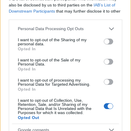
also be disclosed by us to third parties on the
IAB’s List of
Downstream Participants
that may further disclose it to other
third parties.
Please note that this website/app uses one or more Google
Personal Data Processing Opt Outs
services and may gather and store information including but
not limited to your visit or usage behaviour. You may click to
I want to opt-out of the Sharing of my
personal data.
grant or deny consent to Google and its third-party tags to
Opted In
use your data for below specified purposes in below Google
consent section.
I want to opt-out of the Sale of my
Personal Data.
Opted In
I want to opt-out of processing my
Personal Data for Targeted Advertising.
Opted In
I want to opt-out of Collection, Use,
Retention, Sale, and/or Sharing of my
Personal Data that Is Unrelated with the
Purposes for which it was collected.
Opted Out
Google consents