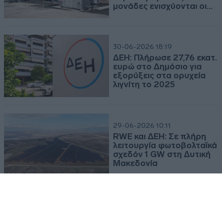
αξιολόγηση του CDP για
κλίμα, ύδατα και
εφοδιαστική αλυσίδα
2026-07-31 | 18:30:03
ΔΕΗ - Όμιλος ΔΕΗ: Επεκτείνεται δυναμικά στην αγορά της
02-07-2026 11:42
Πολωνίας με χαρτοφυλάκιο ΑΠΕ 277,3 MW
ΔΕΗ: Με πέντε νέες,
Δείτε το Δελτίο Τύπου
ευέλικτες
αεριοστροβιλικές
μονάδες ενισχύονται οι
Δελτίο Τύπου
σταθμοί σε Χίο, Λέσβο και
Ρόδο
2026-07-30 | 18:21:24
30-06-2026 18:19
ΔΕΗ: Πλήρωσε 27,76 εκατ.
ΔΕΗ - Ανακοίνωση – Ρυθμιζόμενη πληροφορία
ευρώ στο Δημόσιο για
εξορύξεις στα ορυχεία
Δείτε την ανακοίνωση
λιγνίτη το 2025
Ανακοίνωση
29-06-2026 10:11
2026-07-30 | 11:32:36
RWE και ΔΕΗ: Σε πλήρη