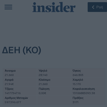
Ροή
ΔΕΗ (ΚΟ)
Άνοιγμα
Υψηλό
Όγκος
21,660
28,140
646.803
Αγορά
Κλείσιμο
Χαμηλό
21,94€
21,660
15,170
Τζίρος
Πώληση
Κεφαλαιοποίηση
14177347.16
0,00€
13106883093.38
Αριθμος Μετοχών
Πράξεις
597.396.677
3171