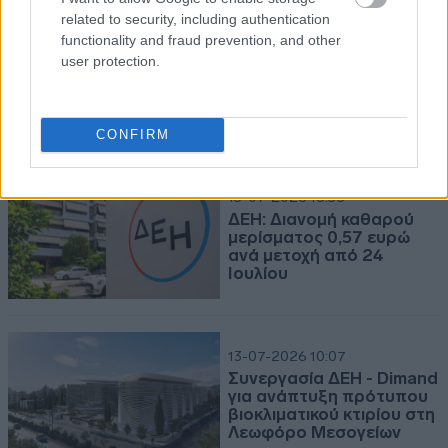
related to security, including authentication
ΔΕΗ - Ανακοίνωση – Ρυθμιζόμενη πληροφορία
functionality and fraud prevention, and other
Δείτε την ανακοίνωση
user protection.
Ανακοίνωση
CONFIRM
2026-08-05 | 19:24:47
ΔΕΗ - Οικονομική έκθεση ΔΕΗ Α.Ε.
(2026,Εξαμηνιαία,Ενοποιημένη)
Οικονομική έκθεση ΔΕΗ Α.Ε.
(2026,Εξαμηνιαία,Ενοποιημένη)
ΤΕΛΕΥΤΑΙΑ ΝΕΑ
Οικονομική έκθεση ΔΕΗ Α.Ε.
(2026,Εξαμηνιαία,Ενοποιημένη)
15-07-2026 18:56
ΔΕΗ: Διανομή καθαρού
2026-08-05 | 19:14:55
μερίσματος 0,57 ευρώ
ανά μετοχή από 24
ΔΕΗ - Παρουσίαση Οικονομικών Αποτελεσμάτων Α'
Ιουλίου
εξαμήνου 2026