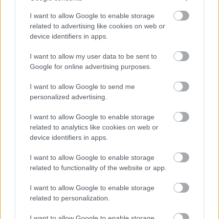
I want to allow Google to enable storage
related to advertising like cookies on web or
device identifiers in apps.
I want to allow my user data to be sent to
Google for online advertising purposes.
I want to allow Google to send me
ΑΝΑΚΟΙΝΩΣΕΙΣ ΜΕΤΟΧΗΣ
personalized advertising.
2026-08-07 | 20:15:03
I want to allow Google to enable storage
related to analytics like cookies on web or
ΔΕΗ - Όμιλος ΔΕΗ: Νέα συμφωνία για χαρτοφυλάκιο έργων
device identifiers in apps.
ΑΠΕ άνω των 2 GW σε Πολωνία και Ουγγαρία
Δείτε το Δελτίο Τύπου
I want to allow Google to enable storage
related to functionality of the website or app.
Δελτίο Τύπου
I want to allow Google to enable storage
related to personalization.
2026-08-06 | 09:43:48
I want to allow Google to enable storage