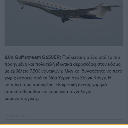
Δύο Gulfstream G650ER:
Πρόκειται για ένα από τα πιο
προηγμένα και πολυτελή ιδιωτικά αεροσκάφη στον κόσμο,
με εμβέλεια 7.500 ναυτικών μιλίων και δυνατότητα να πετά
χωρίς στάσεις από τη Νέα Υόρκη στο Χονγκ Κονγκ. Η
καμπίνα τους προσφέρει εξαιρετική άνεση, χαμηλό
επίπεδο θορύβου και κορυφαία τεχνολογία
αεροναυπηγικής.