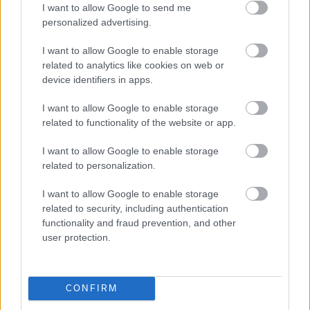
I want to allow Google to send me
μικρότερα, αλλά εξίσου αποδοτικά αεροσκάφη, ιδανικά για
personalized advertising.
διαδρομές μεσαίας απόστασης. Η υψηλή τους απόδοση
και η πολυτελής διαρρύθμιση τα καθιστούν ιδανικά για
I want to allow Google to enable storage
επαγγελματικά ταξίδια υψηλού επιπέδου.
related to analytics like cookies on web or
device identifiers in apps.
Mικρότερα αεροσκάφη και ελικόπτερα:
Ο στόλος του
περιλαμβάνει επίσης μικρότερα επιχειρηματικά
I want to allow Google to enable storage
related to functionality of the website or app.
αεροσκάφη και ελικόπτερα για πιο εξειδικευμένες
μεταφορικές ανάγκες.
I want to allow Google to enable storage
related to personalization.
Παρά το γεγονός ότι έχει επενδύσει δισεκατομμύρια
δολάρια στην καταπολέμηση της
κλιματικής αλλαγής
, η
I want to allow Google to enable storage
χρήση ιδιωτικών αεροσκαφών από τον Gates έχει γίνει
related to security, including authentication
αντικείμενο κριτικής, καθώς θεωρούνται από τις πιο
functionality and fraud prevention, and other
ρυπογόνες μορφές μετακίνησης. Ωστόσο, ο ίδιος έχει
user protection.
δηλώσει ότι εξισορροπεί το ανθρακικό του αποτύπωμα
επενδύοντας σε έργα περιβαλλοντικής αποκατάστασης και
πράσινης ενέργειας.
CONFIRM