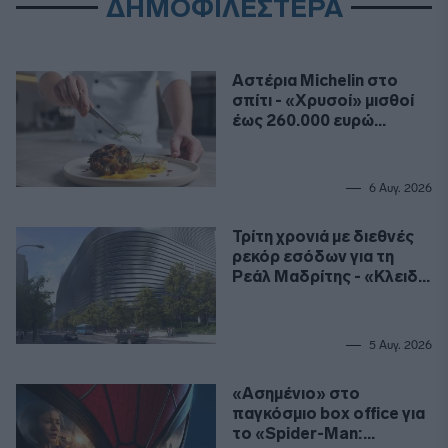
ΔΗΜΟΦΙΛΕΣΤΕΡΑ
Αστέρια Michelin στο
σπίτι - «Χρυσοί» μισθοί
έως 260.000 ευρώ
ετησίως για σεφ
6 Αυγ. 2026
Τρίτη χρονιά με διεθνές
ρεκόρ εσόδων για τη
Ρεάλ Μαδρίτης - «Κλειδί»
το γήπεδο
5 Αυγ. 2026
«Ασημένιο» στο
παγκόσμιο box office για
το «Spider-Man: