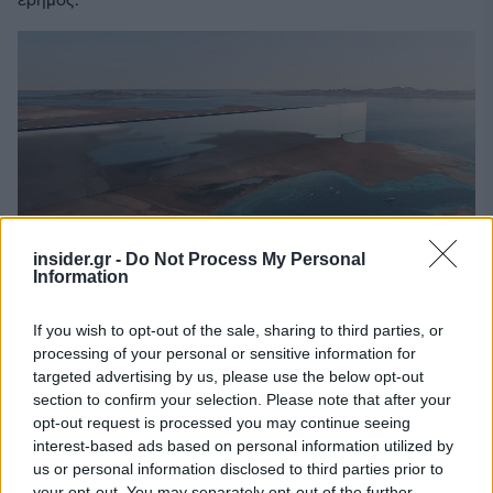
insider.gr -
Do Not Process My Personal
Information
Αργότερα, θα πρέπει να ανεγερθεί και η υπόλοιπη πόλη:
τρένα υψηλής ταχύτητας που θα επιτρέπουν στους
If you wish to opt-out of the sale, sharing to third parties, or
επιβάτες τους να διασχίζουν τη γραμμή των 170
processing of your personal or sensitive information for
targeted advertising by us, please use the below opt-out
χιλιομέτρων σε 20 λεπτά, δέντρα και φυτά, καταστήματα
section to confirm your selection. Please note that after your
και υπηρεσίες. Οι κατασκευαστές του έργου έχουν ήδη
opt-out request is processed you may continue seeing
υποσχεθεί ότι όλοι οι κάτοικοι έχουν όλες τις απαραίτητες
interest-based ads based on personal information utilized by
εγκαταστάσεις μόλις πέντε λεπτά με τα πόδια από τα
us or personal information disclosed to third parties prior to
σπίτια τους.
your opt-out. You may separately opt-out of the further