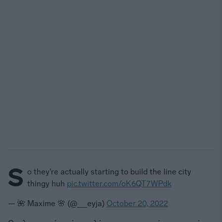
S
o they're actually starting to build the line city
thingy huh
pic.twitter.com/oK6QT7WPdk
— 🌺 Maxime 🌸 (@__eyja)
October 20, 2022