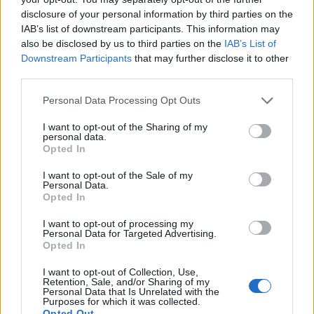
disclosure of your personal information by third parties on the
IAB’s list of downstream participants. This information may
also be disclosed by us to third parties on the
IAB’s List of
Downstream Participants
that may further disclose it to other
third parties.
Please note that this website/app uses one or more Google
Personal Data Processing Opt Outs
services and may gather and store information including but
not limited to your visit or usage behaviour. You may click to
I want to opt-out of the Sharing of my
personal data.
grant or deny consent to Google and its third-party tags to
Opted In
use your data for below specified purposes in below Google
consent section.
I want to opt-out of the Sale of my
Personal Data.
Opted In
I want to opt-out of processing my
Personal Data for Targeted Advertising.
Opted In
I want to opt-out of Collection, Use,
Retention, Sale, and/or Sharing of my
Personal Data that Is Unrelated with the
Purposes for which it was collected.
Opted Out