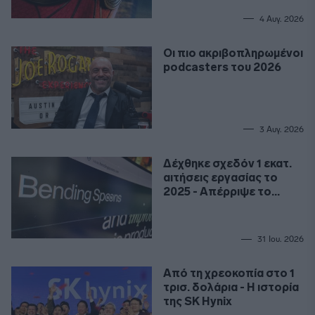
4 Αυγ. 2026
Οι πιο ακριβοπληρωμένοι
podcasters του 2026
3 Αυγ. 2026
Δέχθηκε σχεδόν 1 εκατ.
αιτήσεις εργασίας το
2025 - Απέρριψε το
99,9%
31 Ιου. 2026
Από τη χρεοκοπία στο 1
τρισ. δολάρια - Η ιστορία
της SK Hynix