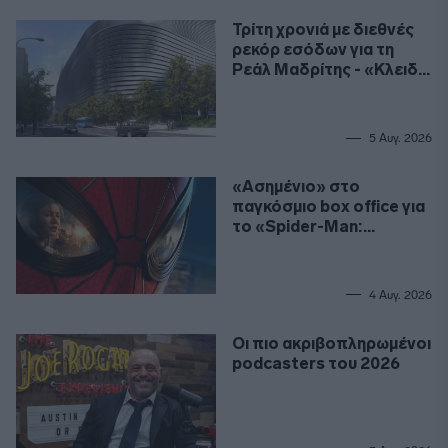
Τρίτη χρονιά με διεθνές
ρεκόρ εσόδων για τη
Ρεάλ Μαδρίτης - «Κλειδί»
το γήπεδο
5 Αυγ. 2026
«Ασημένιο» στο
παγκόσμιο box office για
το «Spider-Man:
Καινούργια Μέρα»
4 Αυγ. 2026
Οι πιο ακριβοπληρωμένοι
podcasters του 2026