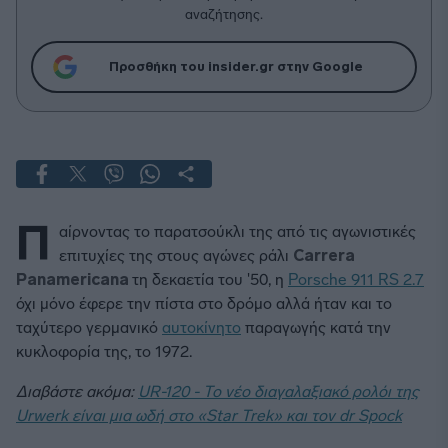
αναζήτησης.
Προσθήκη του insider.gr στην Google
Π
αίρνοντας το παρατσούκλι της από τις αγωνιστικές
επιτυχίες της στους αγώνες ράλι
Carrera
Panamericana
τη δεκαετία του '50, η
Porsche 911 RS 2.7
όχι μόνο έφερε την πίστα στο δρόμο αλλά ήταν και το
ταχύτερο γερμανικό
αυτοκίνητο
παραγωγής κατά την
κυκλοφορία της, το 1972.
Διαβάστε ακόμα:
UR-120 - Το νέο διαγαλαξιακό ρολόι της
Urwerk είναι μια ωδή στο «Star Trek» και τον dr Spock