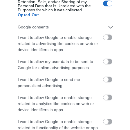
Retention, Sale, and/or Sharing of my
ως νεύμα στα θρυλικά χρώματα της κλασικής 911.
Personal Data that Is Unrelated with the
Purposes for which it was collected.
Εξοπλισμένη τόσο με λευκό λουρί Nato όσο και με
Opted Out
ατσάλινο μπρασελέ, αυτή η έκδοση περιορίζεται σε
500
κομμάτια
.
Google consents
I want to allow Google to enable storage
related to advertising like cookies on web or
device identifiers in apps.
I want to allow my user data to be sent to
Google for online advertising purposes.
I want to allow Google to send me
personalized advertising.
I want to allow Google to enable storage
related to analytics like cookies on web or
device identifiers in apps.
I want to allow Google to enable storage
related to functionality of the website or app.