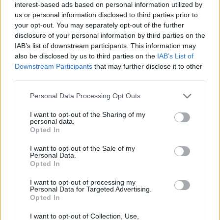
interest-based ads based on personal information utilized by
us or personal information disclosed to third parties prior to
your opt-out. You may separately opt-out of the further
disclosure of your personal information by third parties on the
IAB’s list of downstream participants. This information may
also be disclosed by us to third parties on the
IAB’s List of
Downstream Participants
that may further disclose it to other
View this post on Instagram
third parties.
Please note that this website/app uses one or more Google
Personal Data Processing Opt Outs
services and may gather and store information including but
not limited to your visit or usage behaviour. You may click to
I want to opt-out of the Sharing of my
personal data.
grant or deny consent to Google and its third-party tags to
Opted In
use your data for below specified purposes in below Google
consent section.
I want to opt-out of the Sale of my
Personal Data.
Opted In
A post shared by TAG Heuer (@tagheuer)
I want to opt-out of processing my
Personal Data for Targeted Advertising.
Opted In
Η κάσα από γυαλισμένο χάλυβα 42 mm του στάνταρ
μοντέλου περιβάλλει ένα λευκό καντράν με μπλε πινελιές
I want to opt-out of Collection, Use,