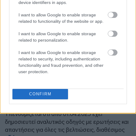
κατάσχεση, με αποτέλεσμα πολλοί να χάνουν τις
device identifiers in apps.
προθεσμίες. Πλέον ο ευάλωτος οφειλέτης θα
I want to allow Google to enable storage
έχει τη δυνατότητα υποβολής αίτησης
related to functionality of the website or app.
τουλάχιστον 20 μέρες πριν από τον
πλειστηριασμό. Το ενδιάμεσο πρόγραμμα
I want to allow Google to enable storage
related to personalization.
επεκτείνεται για επιπλέον έξι μήνες έτσι ώστε να
ολοκληρωθούν οι απαιτούμενες ενέργειες για τη
I want to allow Google to enable storage
σύσταση και λειτουργία του Φορέα Απόκτησης
related to security, including authentication
και Επαναμίσθωσης.
functionality and fraud prevention, and other
user protection.
Η αίτηση υποβάλλεται ηλεκτρονικά
μέσω της
πλατφόρμας
χρησιμοποιώντας τους κωδικούς
CONFIRM
πρόσβασης στο Taxisnet.
Υπενθυμίζεται ότι από 01.04.2025 έχει
δημοσιευτεί αναλυτικός οδηγός με ερωτήσεις και
απαντήσεις για όλες τις βελτιώσεις, διαθέσιμος