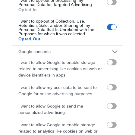
I want to opt-out of processing my
Personal Data for Targeted Advertising.
Opted In
I want to opt-out of Collection, Use,
Retention, Sale, and/or Sharing of my
Personal Data that Is Unrelated with the
Purposes for which it was collected.
Opted Out
Google consents
I want to allow Google to enable storage
related to advertising like cookies on web or
device identifiers in apps.
I want to allow my user data to be sent to
Google for online advertising purposes.
3.
Γίνεται επέκταση προθεσμιών, ώστε να μπορεί
ο ευάλωτος οφειλέτης να ενταχθεί στο
I want to allow Google to send me
personalized advertising.
ενδιάμεσο πρόγραμμα. Μέχρι σήμερα,
προκειμένου να συμβεί αυτό, ο οφειλέτης όφειλε
I want to allow Google to enable storage
να κάνει αίτηση εντός 60 ημερών πριν από την
related to analytics like cookies on web or