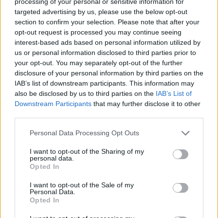
αλληλογραφίας. Απαραίτητη προϋπόθεση είναι ο
processing of your personal or sensitive information for
targeted advertising by us, please use the below opt-out
οφειλέτης να έχει εγγραφεί στην ηλεκτρονική
section to confirm your selection. Please note that after your
πλατφόρμα προσωποποιημένης ενημέρωσης του
opt-out request is processed you may continue seeing
πιστωτή- servicer.
interest-based ads based on personal information utilized by
us or personal information disclosed to third parties prior to
your opt-out. You may separately opt-out of the further
disclosure of your personal information by third parties on the
IAB’s list of downstream participants. This information may
also be disclosed by us to third parties on the
IAB’s List of
Downstream Participants
that may further disclose it to other
third parties.
Please note that this website/app uses one or more Google
Personal Data Processing Opt Outs
services and may gather and store information including but
not limited to your visit or usage behaviour. You may click to
I want to opt-out of the Sharing of my
personal data.
grant or deny consent to Google and its third-party tags to
Opted In
use your data for below specified purposes in below Google
consent section.
I want to opt-out of the Sale of my
Personal Data.
Opted In