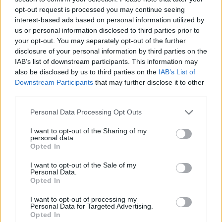
Ακολουθήστε το
insider.gr στο Google News
και μάθετε
opt-out request is processed you may continue seeing
πρώτοι όλες τις
ειδήσεις
από την Ελλάδα και τον κόσμο.
interest-based ads based on personal information utilized by
us or personal information disclosed to third parties prior to
your opt-out. You may separately opt-out of the further
disclosure of your personal information by third parties on the
IAB’s list of downstream participants. This information may
also be disclosed by us to third parties on the
IAB’s List of
Downstream Participants
that may further disclose it to other
third parties.
Please note that this website/app uses one or more Google
Personal Data Processing Opt Outs
services and may gather and store information including but
not limited to your visit or usage behaviour. You may click to
I want to opt-out of the Sharing of my
personal data.
grant or deny consent to Google and its third-party tags to
Opted In
use your data for below specified purposes in below Google
consent section.
I want to opt-out of the Sale of my
Personal Data.
Opted In
I want to opt-out of processing my
Personal Data for Targeted Advertising.
Opted In
Διαβάζονται αυτή τη στιγμή