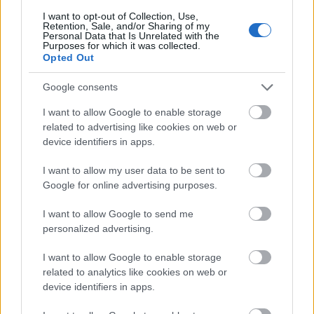
I want to opt-out of Collection, Use,
Η χαμηλή… απόδοση Μητσοτάκη στις
Retention, Sale, and/or Sharing of my
στοιχηματικές - Ποιος επισκέφθηκε τα
Personal Data that Is Unrelated with the
Purposes for which it was collected.
πυρόπληκτα ζωάκια - Το μισογεμάτο ποτήρι
Opted Out
του ΣΥΡΙΖΑ
Ποια είναι η (κυβερνητική) λίστα με τα μεγάλα
Google consents
οδικά έργα και τα εκτιμώμενα
I want to allow Google to enable storage
χρονοδιαγράμματα
related to advertising like cookies on web or
Δυτ. Αττική: Το χρονοδιάγραμμα
device identifiers in apps.
αποκατάστασης μετά τη φωτιά - Στόχος η
έναρξη των έργων πριν τις 15/9
I want to allow my user data to be sent to
Google for online advertising purposes.
I want to allow Google to send me
personalized advertising.
TAGS:
Πιστοποιητικό εμβολιασμού
Πορτογαλία
I want to allow Google to enable storage
related to analytics like cookies on web or
Κορονοϊός
device identifiers in apps.