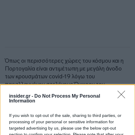
Όπως οι περισσότερες χώρες του κόσμου και η
Πορτογαλία είναι αντιμέτωπη με μεγάλη άνοδο
των κρουσμάτων covid-19 λόγω του
παραλλαγμένου στελέχους Όμικρον του
κορονοϊού. Οι αρχές της χώρας ανακοίνωσαν
insider.gr -
Do Not Process My Personal
περισσότερα από 41.000 νέα κρούσματα για τις
Information
προηγούμενες 24 ώρες και 44 θανάτους.
If you wish to opt-out of the sale, sharing to third parties, or
processing of your personal or sensitive information for
Πηγή: ΑΠΕ-ΜΠΕ
targeted advertising by us, please use the below opt-out
section to confirm your selection. Please note that after your