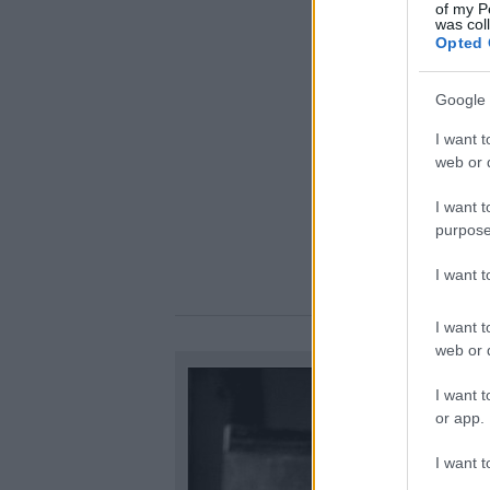
of my P
was col
Opted 
Google 
I want t
web or d
I want t
purpose
I want 
I want t
web or d
I want t
or app.
I want t