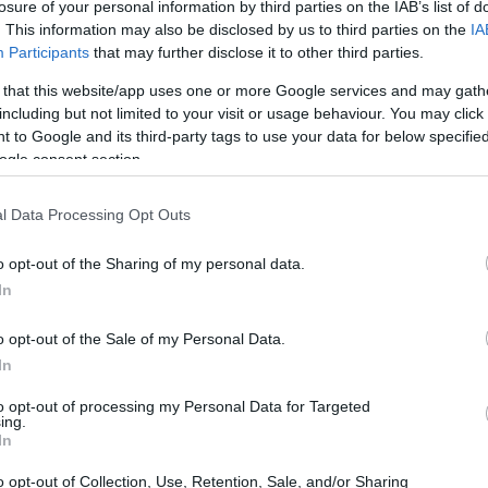
losure of your personal information by third parties on the IAB’s list of
η των New York Times στον επιστήμονα, με την παράκ
. This information may also be disclosed by us to third parties on the
IA
τις ειδικές και γενικές θεωρίες της Σχετικότητας.
Απ
Participants
that may further disclose it to other third parties.
ερμανικά
και δημοσιεύτηκε για πρώτη φορά σε ένα ένθ
 that this website/app uses one or more Google services and may gath
including but not limited to your visit or usage behaviour. You may click 
 to Google and its third-party tags to use your data for below specifi
σώσεις και ένα διάγραμμα της δομής του χωροχρο
ogle consent section.
λίδες επιστημονικών τύπων. Το όνομά του και η διεύθ
l Data Processing Opt Outs
ν κενή πίσω όψη των γραπτών σελίδων.
o opt-out of the Sharing of my personal data.
In
o opt-out of the Sale of my Personal Data.
In
to opt-out of processing my Personal Data for Targeted
ing.
In
o opt-out of Collection, Use, Retention, Sale, and/or Sharing