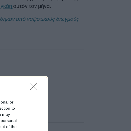
αγκάη
αυτόν τον μήνα.
θηκαν από ναζιστικούς διωγμούς
sonal or
ection to
ou may
 personal
out of the