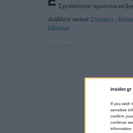
Έ
Σχετικότητας πρόκειται να βγ
Διαβάστε ακόμα:
Christie's - Μα
Εβραίων
insider.gr
If you wish 
sensitive in
confirm you
continue se
information 