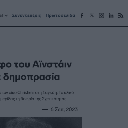
al
Συνεντεύξεις
Πρωτοσέλιδα
φο του Αϊνστάιν
σε δημοπρασία
ον οίκο Christie's στη Σαγκάη. Το υλικό
μερίδας τη θεωρία της Σχετικότητας.
6 Σεπ, 2023