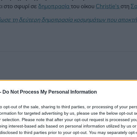
ει στο σφυρί σε
δημοπρασία
του οίκου
Christie's
στη
Σ
ταίωσε τη δεύτερη δημοπρασία κοσμημάτων που αποκτή
 -
Do Not Process My Personal Information
to opt-out of the sale, sharing to third parties, or processing of your per
formation for targeted advertising by us, please use the below opt-out s
r selection. Please note that after your opt-out request is processed y
eing interest-based ads based on personal information utilized by us or
disclosed to third parties prior to your opt-out. You may separately opt-