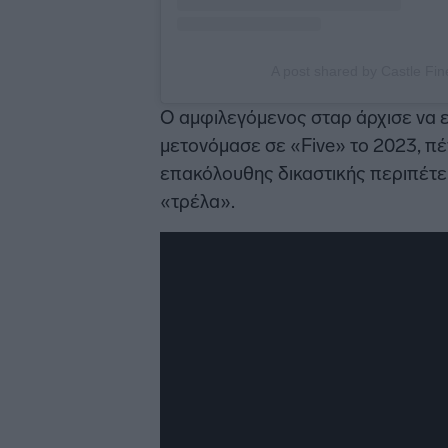
A post shared by Castle Fine
Ο αμφιλεγόμενος σταρ άρχισε να ε
μετονόμασε σε «Five» το 2023, πέ
επακόλουθης δικαστικής περιπέτει
«τρέλα».