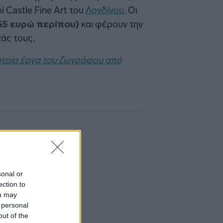
ί Castle Fine Art του
Λονδίνου
. Οι
255 ευρώ περίπου)
και φέρουν την
άς τους.
ευταία έργα του ζωγράφου από
sonal or
ection to
ou may
 personal
out of the