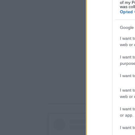
of my P
was col
Opted 
Google 
I want t
web or d
I want t
purpose
I want 
I want t
web or d
I want t
or app.
I want t