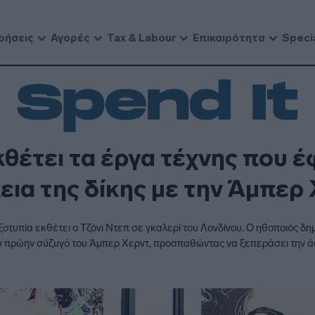
ρήσεις
Αγορές
Tax & Labour
Επικαιρότητα
Speci
κθέτει τα έργα τέχνης που έ
εια της δίκης με την Άμπερ
υπία εκθέτει ο Τζόνι Ντεπ σε γκαλερί του Λονδίνου. Ο ηθοποιός δημ
την πρώην σύζυγό του Άμπερ Χερντ, προσπαθώντας να ξεπεράσει την 