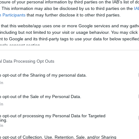
losure of your personal information by third parties on the IAB’s list of
. This information may also be disclosed by us to third parties on the
IA
Participants
that may further disclose it to other third parties.
 200 λίρες (231 ευρώ) πηγαίνουν στη φιλανθρωπική 
 that this website/app uses one or more Google services and may gath
 ψυχικής έντασης που αντιμετώπισε ο Ντεπ τα τελευταί
including but not limited to your visit or usage behaviour. You may click 
 to Google and its third-party tags to use your data for below specifi
ης κατά της πρώην συζύγου Άμπερ Χερντ
. Οι 13 μέρε
ogle consent section.
κάνει ακόμη και τατουάζ στο χέρι του.
l Data Processing Opt Outs
ργα του, μακριά από τα φώτα της δημοσιότητας, σκι
νει ηθοποιός. Ωστόσο, η επιλογή της δημοσιοποίησης
o opt-out of the Sharing of my personal data.
και άλλους.
In
o opt-out of the Sale of my Personal Data.
In
to opt-out of processing my Personal Data for Targeted
ing.
In
o opt-out of Collection, Use, Retention, Sale, and/or Sharing