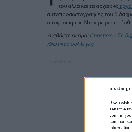
Τ
του αλλά και τα αρχειακά
έργα
αυτοπροσωπογραφίες του διάσημ
υπογραφή του Ντεπ με μια πρόσθε
Διαβάστε ακόμα:
Christie's - Σε 
ιδιωτικές συλλογές
insider.gr
If you wish 
sensitive in
confirm you
continue se
information 