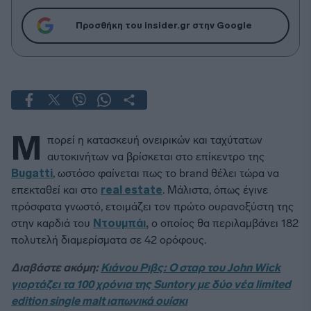
Προσθήκη του insider.gr στην Google
Μ
πορεί η κατασκευή ονειρικών και ταχύτατων
αυτοκινήτων να βρίσκεται στο επίκεντρο της
Bugatti
, ωστόσο φαίνεται πως το brand θέλει τώρα να
επεκταθεί και στο
real estate
. Μάλιστα, όπως έγινε
πρόσφατα γνωστό, ετοιμάζει τον πρώτο ουρανοξύστη της
στην καρδιά του
Ντουμπάι
,
ο οποίος θα περιλαμβάνει 182
πολυτελή διαμερίσματα σε 42 ορόφους.
Διαβάστε ακόμη:
Κιάνου Ριβς: Ο σταρ του John Wick
γιορτάζει τα 100 χρόνια της Suntory με δύο νέα limited
edition single malt ιαπωνικά ουίσκι