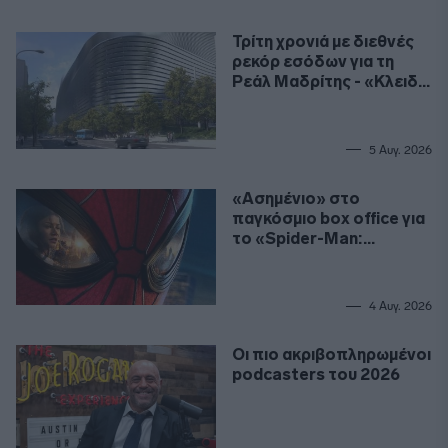
Τρίτη χρονιά με διεθνές
ρεκόρ εσόδων για τη
Ρεάλ Μαδρίτης - «Κλειδί»
το γήπεδο
5 Αυγ. 2026
«Ασημένιο» στο
παγκόσμιο box office για
το «Spider-Man:
Καινούργια Μέρα»
4 Αυγ. 2026
Οι πιο ακριβοπληρωμένοι
podcasters του 2026