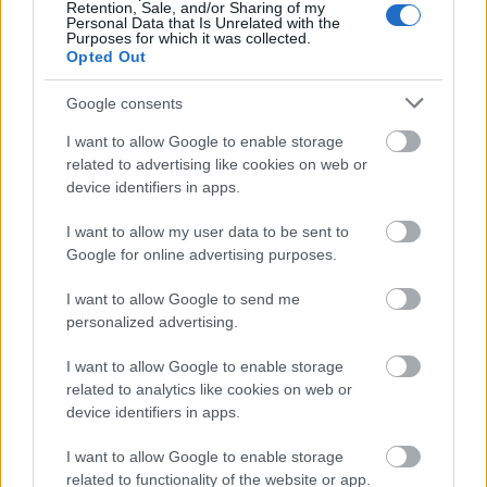
Retention, Sale, and/or Sharing of my
δήμοι και ΠΣ, ποιος πληρώνει τον λογαριασμό
Personal Data that Is Unrelated with the
Purposes for which it was collected.
Η επίθεση στη Hugging Face σηματοδοτεί την
Opted Out
έναρξη μιας επικίνδυνης εποχής
κυβερνοεπιθέσεων με AI
Google consents
I want to allow Google to enable storage
related to advertising like cookies on web or
device identifiers in apps.
TAGS:
Alphabet
Robinhood
I want to allow my user data to be sent to
Google for online advertising purposes.
Κάθι Γουντ (Cathie Wood)
Μετοχές
I want to allow Google to send me
personalized advertising.
I want to allow Google to enable storage
BEST OF
INTERNET
related to analytics like cookies on web or
device identifiers in apps.
I want to allow Google to enable storage
related to functionality of the website or app.