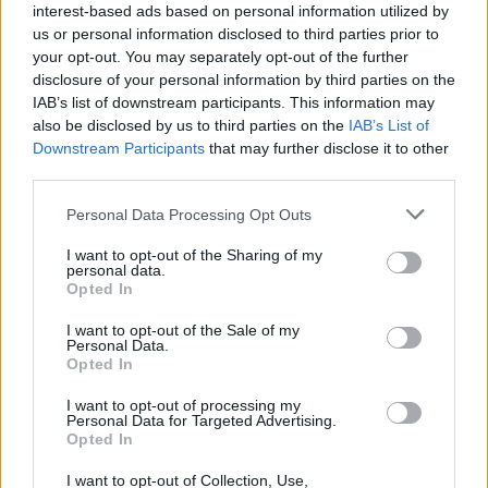
interest-based ads based on personal information utilized by
us or personal information disclosed to third parties prior to
your opt-out. You may separately opt-out of the further
disclosure of your personal information by third parties on the
IAB’s list of downstream participants. This information may
also be disclosed by us to third parties on the
IAB’s List of
Downstream Participants
that may further disclose it to other
third parties.
Please note that this website/app uses one or more Google
Personal Data Processing Opt Outs
services and may gather and store information including but
not limited to your visit or usage behaviour. You may click to
I want to opt-out of the Sharing of my
personal data.
grant or deny consent to Google and its third-party tags to
Opted In
use your data for below specified purposes in below Google
consent section.
I want to opt-out of the Sale of my
Διαβάζονται αυτή τη στιγμή
Personal Data.
Opted In
Η χώρα που ζει το δημογραφικό μας μέλλον
προβλέπεται να χάσει το 30% του πληθυσμού
I want to opt-out of processing my
της μέχρι το 2070
Personal Data for Targeted Advertising.
Opted In
Ακαθάριστα οικόπεδα: Τι γίνεται όταν ο
ιδιοκτήτης δεν τα καθαρίσει - Πώς κινούνται
I want to opt-out of Collection, Use,