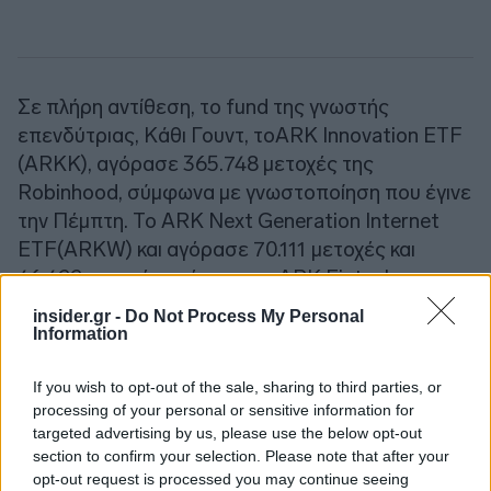
Σε πλήρη αντίθεση, το fund της γνωστής
επενδύτριας, Κάθι Γουντ, τοARK Innovation ETF
(ARKK), αγόρασε 365.748 μετοχές της
Robinhood, σύμφωνα με γνωστοποίηση που έγινε
την Πέμπτη. Το ARK Next Generation Internet
ETF(ARKW) και αγόρασε 70.111 μετοχές και
46.422 μετοχές αγόρασε το ARK Fintech
Innovation ETF (ARKF).
insider.gr -
Do Not Process My Personal
Information
Ακολουθήστε το
insider.gr στο Google News
και μάθετε
πρώτοι όλες τις
ειδήσεις
από την Ελλάδα και τον κόσμο.
If you wish to opt-out of the sale, sharing to third parties, or
processing of your personal or sensitive information for
targeted advertising by us, please use the below opt-out
section to confirm your selection. Please note that after your
opt-out request is processed you may continue seeing