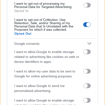
I want to opt-out of processing my
Personal Data for Targeted Advertising.
Το 2021 έχουν κατατεθεί 153.100 αιτήματα
Opted In
χορήγησης και ανανέωσης άδειας διαμονής, από
I want to opt-out of Collection, Use,
τα οποία για το 36% έχουν εκδοθεί αποφάσεις
Retention, Sale, and/or Sharing of my
Personal Data that Is Unrelated with the
έκδοσης αδείας, για το 1% απορριπτικές
Purposes for which it was collected.
αποφάσεις, ενώ το 63% εκκρεμεί.
Opted Out
Google consents
Σχετικά με τη μόνιμη άδεια διαμονής επενδυτή
(golden visa), οι συνολικές άδειες που ισχύουν τον
I want to allow Google to enable storage
related to advertising like cookies on web or
Δεκέμβριο του 2021 ανέρχονται σε 10.778.
device identifiers in apps.
Σε δήλωσή του ο υπουργός Μετανάστευσης και
I want to allow my user data to be sent to
Google for online advertising purposes.
Ασύλου αναφέρει ότι «τα απτά αποτελέσματα
της πολιτικής μας επιτρέπουν να κοιτάμε τους
I want to allow Google to send me
πολίτες στα μάτια. Οι ροές παραμένουν σταθερά
personalized advertising.
χαμηλές και η αποσυμφόρηση γίνεται πράξη. Και
I want to allow Google to enable storage
στα νησιά αλλά και στην ηπειρωτική Ελλάδα, όπου