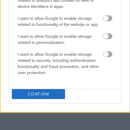
related to analytics like cookies on web or
κλείσαμε 86 δομές και οι υφιστάμενες δομές
device identifiers in apps.
λειτουργούν στο μισό της χωρητικότητας». Ο κ.
Μηταράκης συμπληρώνει ότι «έμφαση το 2022
I want to allow Google to enable storage
related to functionality of the website or app.
δίνουμε πλέον στις μεγάλες πόλεις, Αθήνα και
Θεσσαλονίκη, μαζί με τα συναρμόδια υπουργεία,
I want to allow Google to enable storage
στο πλαίσιο συγκεκριμένων ενεργειών.
related to personalization.
Συνεχίζουμε με αποφασιστικότητα και
I want to allow Google to enable storage
προσήλωση για την ολοκλήρωση του εθνικού
related to security, including authentication
συστήματος υποδοχής».
functionality and fraud prevention, and other
user protection.
CONFIRM