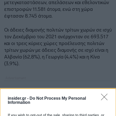
μετεγκαταστάσεων, απελάσεων και εθελοντικών
επιστροφών 11.581 άτομα, ενώ στη χώρα
έφτασαν 8.745 άτομα.
Οι άδειες διαμονής πολιτών τρίτων χωρών σε ισχύ
τον Δεκέμβριο του 2021 ανέρχονταν σε 693.517
και οι τρεις κύριες χώρες προέλευσης πολιτών
τρίτων χωρών με άδειες διαμονής σε ισχύ είναι η
Αλβανία (62,8%), η Γεωργία (4,4%) και η Κίνα
(3,9%).
insider.gr -
Do Not Process My Personal
Information
If you wish to opt-out of the sale, sharing to third parties, or