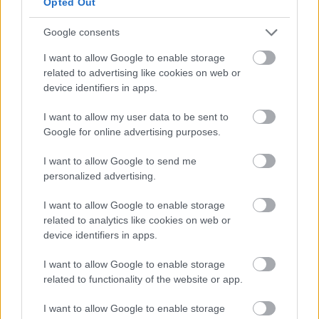
Opted Out
124. Λήμνος, Αγία Σοφία, αγροτικό ιατρείο
Google consents
Αγ.Σοφιας, 11:00-12:00
125. Λήμνος, Καμίνια, αγροτικό Ιατρείο Καμινιων,
I want to allow Google to enable storage
12:30-14:45
related to advertising like cookies on web or
device identifiers in apps.
126. Μαγνησία, ΚΑΠΗ Αγίου Βασιλείου, Δήμου
Βόλου, Τριανταφυλλίδη & Χατζηαργύρη 08:30-
I want to allow my user data to be sent to
15:30
Google for online advertising purposes.
127. Μαγνησία, ΚΤΕΛ Υπεραστικών Γραμμών
I want to allow Google to send me
Ν.Μαγνησίας,09:00-15:00
personalized advertising.
128. Μαγνησία, Τρίκερι,Πλατεία Αγίας
Κυριακής,09:30-13:30
I want to allow Google to enable storage
129. Μεσσηνία, Καλαμάτα, Αίθουσα "Α.
related to analytics like cookies on web or
device identifiers in apps.
Κουμουνδούρος", 08:30 - 15:30
130. Μεσσηνία, Καλαμάτα, Όπισθεν Μεγάρου
I want to allow Google to enable storage
Χορού (Εκπαιδευτικοί/Μαθητές),08:30 - 19:30
related to functionality of the website or app.
131. Μεσσηνία, Μελιγαλάς, Isobox Κέντρου
I want to allow Google to enable storage
Υγείας, 09:00 - 14:30