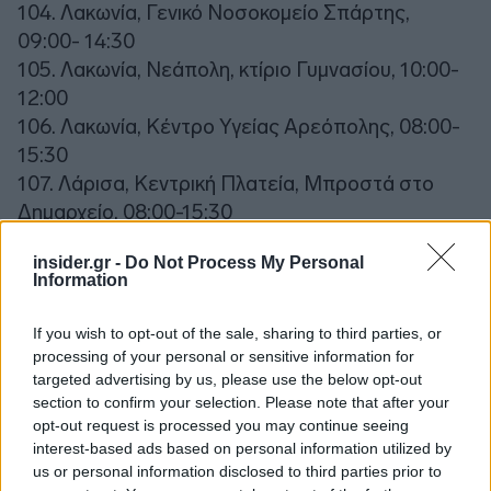
104. Λακωνία, Γενικό Νοσοκομείο Σπάρτης,
09:00- 14:30
105. Λακωνία, Νεάπολη, κτίριο Γυμνασίου, 10:00-
12:00
106. Λακωνία, Κέντρο Υγείας Αρεόπολης, 08:00-
15:30
107. Λάρισα, Κεντρική Πλατεία, Μπροστά στο
Δημαρχείο, 08:00-15:30
108. Λάρισα, Πλατεία ΟΣΕ, 08:00-18:00
insider.gr -
Do Not Process My Personal
109. Λάρισα, Τύρναβος, Είσοδος Δημαρχείου
Information
08:30-12:00
110. Λάρισα, Αμπελώνας ΚΑΠΗ, 12:30-15:30
If you wish to opt-out of the sale, sharing to third parties, or
111. Λάρισα, Δημαρχείο Νίκαιας 08:30-11:30
processing of your personal or sensitive information for
targeted advertising by us, please use the below opt-out
112. Λάρισα, Κέντρο Υγείας Ελασσόνας 12:30-
section to confirm your selection. Please note that after your
15:30
opt-out request is processed you may continue seeing
113. Λάρισα, Κέντρο Υγείας Φαρσάλων, 09:00-
interest-based ads based on personal information utilized by
12:00
us or personal information disclosed to third parties prior to