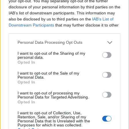
114. Λάρισα, Στέκι Νέας Πολιτείας.
your opt-out. You may separately opt-out of the further
disclosure of your personal information by third parties on the
Θεοδωρακοπούλου & Καΐρη 8:00-15:30
IAB’s list of downstream participants. This information may
115. Λασίθι, Παλιό Δημαρχείο Αγίου Νικολάου,
also be disclosed by us to third parties on the
IAB’s List of
09:00-17:00
Downstream Participants
that may further disclose it to other
116. Λασίθι, Δημοτική Αίθουσα Σητείας, Πλατεία
third parties.
Συντριβανιού, 10:00-14:00
Please note that this website/app uses one or more Google
Personal Data Processing Opt Outs
117. Λέσβος, Κ.Υ Μυτιλήνης, 08:30 - 15:45
services and may gather and store information including but
118. Λέσβος, Σκουταρος, 10:00-14:00
not limited to your visit or usage behaviour. You may click to
I want to opt-out of the Sharing of my
personal data.
grant or deny consent to Google and its third-party tags to
119. Λευκάδα, ΚΑΠΗ Λευκάδας, Σκιαδαρέση 3,
Opted In
use your data for below specified purposes in below Google
08:00-15:00
consent section.
I want to opt-out of the Sale of my
120. Λευκάδα, Δημαρχείο Λευκάδας, Α. Σικελιανού
Personal Data.
Opted In
& Ν. Σβορώνου, 11:00-12:00
121. Λευκάδα, Μαρίνα Λευκάδας-Ανατολική
I want to opt-out of processing my
Personal Data for Targeted Advertising.
Παραλία, 12:30-13:30
Opted In
122. Λήμνος, Σκανδάλη, αγροτικό ιατρείο
I want to opt-out of Collection, Use,
Σκανδαλης, 09:00-10:00
Retention, Sale, and/or Sharing of my
123. Λήμνος, Φυσσινη, αγροτικό ιατρείο
Personal Data that Is Unrelated with the
Purposes for which it was collected.
Φυσσίνης, 10:10-10:45