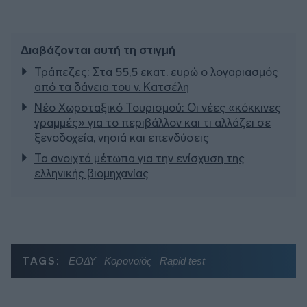
Διαβάζονται αυτή τη στιγμή
Τράπεζες: Στα 55,5 εκατ. ευρώ ο λογαριασμός
από τα δάνεια του ν. Κατσέλη
Νέο Χωροταξικό Τουρισμού: Οι νέες «κόκκινες
γραμμές» για το περιβάλλον και τι αλλάζει σε
ξενοδοχεία, νησιά και επενδύσεις
Τα ανοιχτά μέτωπα για την ενίσχυση της
ελληνικής βιομηχανίας
TAGS:
ΕΟΔΥ
Κορονοϊός
Rapid test