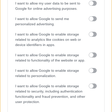
I want to allow my user data to be sent to
Από το σύνολο των 18.640 νέων κρουσμάτων του
Google for online advertising purposes.
νέου ιού στη χώρα 69 είναι εισαγόμενα εκ των
οποίων 68 εντοπίστηκαν κατόπιν ελέγχων στις
I want to allow Google to send me
personalized advertising.
πύλες εισόδου της χώρας. Η κατανομή των
18.571 νέων εγχώριων κρουσμάτων ανά
I want to allow Google to enable storage
Περιφερειακή Ενότητα παρουσιάζεται στον
related to analytics like cookies on web or
κατωτέρω πίνακα.
device identifiers in apps.
I want to allow Google to enable storage
related to functionality of the website or app.
I want to allow Google to enable storage
related to personalization.
I want to allow Google to enable storage
related to security, including authentication
functionality and fraud prevention, and other
user protection.