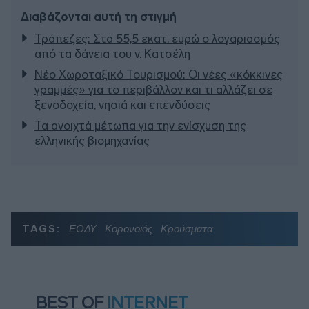
Διαβάζονται αυτή τη στιγμή
Τράπεζες: Στα 55,5 εκατ. ευρώ ο λογαριασμός
από τα δάνεια του ν. Κατσέλη
Νέο Χωροταξικό Τουρισμού: Οι νέες «κόκκινες
γραμμές» για το περιβάλλον και τι αλλάζει σε
ξενοδοχεία, νησιά και επενδύσεις
Τα ανοιχτά μέτωπα για την ενίσχυση της
ελληνικής βιομηχανίας
TAGS:
ΕΟΔΥ
Κορονοϊός
Κρούσματα
BEST OF
INTERNET