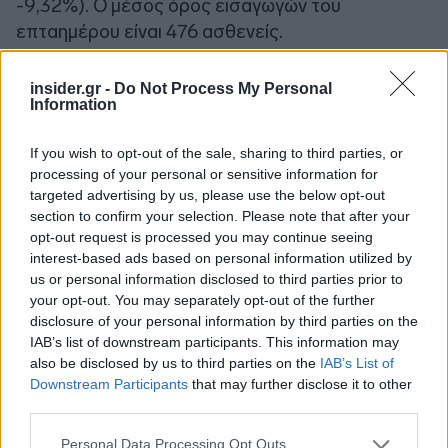
-9,32%). Ο μέσος όρος εισαγωγών του
επταημέρου είναι 476 ασθενείς.
Η διάμεση ηλικία των κρουσμάτων είναι 35 έτη
insider.gr -
Do Not Process My Personal
Information
(εύρος 0,2 έως 106 έτη), ενώ η διάμεση ηλικία των
θανόντων είναι 78 έτη (εύρος 0., έως 106 έτη).
If you wish to opt-out of the sale, sharing to third parties, or
processing of your personal or sensitive information for
targeted advertising by us, please use the below opt-out
section to confirm your selection. Please note that after your
opt-out request is processed you may continue seeing
interest-based ads based on personal information utilized by
us or personal information disclosed to third parties prior to
your opt-out. You may separately opt-out of the further
disclosure of your personal information by third parties on the
IAB’s list of downstream participants. This information may
also be disclosed by us to third parties on the
IAB’s List of
Downstream Participants
that may further disclose it to other
third parties.
Please note that this website/app uses one or more Google
Personal Data Processing Opt Outs