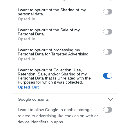
services and may gather and store information including but
not limited to your visit or usage behaviour. You may click to
I want to opt-out of the Sharing of my
personal data.
grant or deny consent to Google and its third-party tags to
Opted In
use your data for below specified purposes in below Google
consent section.
I want to opt-out of the Sale of my
Personal Data.
Opted In
I want to opt-out of processing my
Personal Data for Targeted Advertising.
Opted In
I want to opt-out of Collection, Use,
Retention, Sale, and/or Sharing of my
Personal Data that Is Unrelated with the
Purposes for which it was collected.
Opted Out
Google consents
Κατανομή ανακοινωθέντων
I want to allow Google to enable storage
related to advertising like cookies on web or
εγχώριων κρουσμάτων
device identifiers in apps.