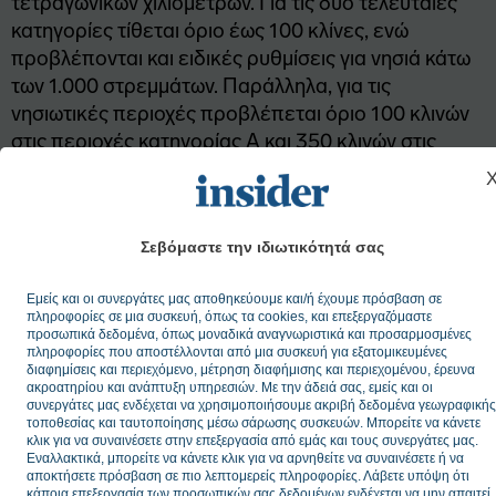
τετραγωνικών χιλιομέτρων. Για τις δύο τελευταίες
κατηγορίες τίθεται όριο έως 100 κλίνες, ενώ
προβλέπονται και ειδικές ρυθμίσεις για νησιά κάτω
των 1.000 στρεμμάτων. Παράλληλα, για τις
νησιωτικές περιοχές προβλέπεται όριο 100 κλινών
στις περιοχές κατηγορίας Α και 350 κλινών στις
περιοχές κατηγορίας Β.
Σημαντικές παρεμβάσεις εισάγονται και για την
Σεβόμαστε την ιδιωτικότητά σας
παράκτια ζώνη
. Το νέο Ειδικό Χωροταξικό
προβλέπει ότι
τα πρώτα 25 μέτρα από την
Εμείς και οι συνεργάτες μας αποθηκεύουμε και/ή έχουμε πρόσβαση σε
ακτογραμμή τίθενται σε καθεστώς πλήρους
πληροφορίες σε μια συσκευή, όπως τα cookies, και επεξεργαζόμαστε
προσωπικά δεδομένα, όπως μοναδικά αναγνωριστικά και προσαρμοσμένες
προστασίας
, με πλήρη απαγόρευση διαμορφώσεων
πληροφορίες που αποστέλλονται από μια συσκευή για εξατομικευμένες
και κατασκευών. Εξαιρούνται μόνο έργα πρόσβασης
διαφημίσεις και περιεχόμενο, μέτρηση διαφήμισης και περιεχομένου, έρευνα
ακροατηρίου και ανάπτυξη υπηρεσιών. Με την άδειά σας, εμείς και οι
για ΑμεΑ και ασθενοφόρα, καθώς και παρεμβάσεις
συνεργάτες μας ενδέχεται να χρησιμοποιήσουμε ακριβή δεδομένα γεωγραφικής
που προβλέπονται από τη σχετική νομοθεσία περί
τοποθεσίας και ταυτοποίησης μέσω σάρωσης συσκευών. Μπορείτε να κάνετε
κλικ για να συναινέσετε στην επεξεργασία από εμάς και τους συνεργάτες μας.
αιγιαλού και παραλίας.
Εναλλακτικά, μπορείτε να κάνετε κλικ για να αρνηθείτε να συναινέσετε ή να
αποκτήσετε πρόσβαση σε πιο λεπτομερείς πληροφορίες. Λάβετε υπόψη ότι
κάποια επεξεργασία των προσωπικών σας δεδομένων ενδέχεται να μην απαιτεί