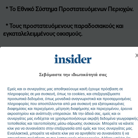
* Το Εθνικό Σύστημα Προστατευόμενων Περιοχών.
* Τους προστατευόμενους παραδοσιακούς και
εγκαταλελειμμένους οικισμούς.
* Τους αρχαιολογικούς χώρους, μνημεία, ιστορικούς
τόπους.
Με το Ειδικό Χωροταξικό Πλαίσιο Τουρισμού, για
Σεβόμαστε την ιδιωτικότητά σας
πρώτη φορά, η κατηγοριοποίηση του χώρου
Εμείς και οι συνεργάτες μας αποθηκεύουμε και/ή έχουμε πρόσβαση σε
συνδέεται με συγκεκριμένους κανόνες δόμησης, η
πληροφορίες σε μια συσκευή, όπως τα cookies, και επεξεργαζόμαστε
ανάπτυξη συνδέεται με τη φέρουσα ικανότητα, ο
προσωπικά δεδομένα, όπως μοναδικά αναγνωριστικά και προσαρμοσμένες
πληροφορίες που αποστέλλονται από μια συσκευή για εξατομικευμένες
τουρισμός εντάσσεται σε ενιαίο χωρικό σχεδιασμό.
διαφημίσεις και περιεχόμενο, μέτρηση διαφήμισης και περιεχομένου, έρευνα
ακροατηρίου και ανάπτυξη υπηρεσιών. Με την άδειά σας, εμείς και οι
συνεργάτες μας ενδέχεται να χρησιμοποιήσουμε ακριβή δεδομένα γεωγραφικής
Οι αλλαγές δεν είναι εύκολες. Είναι, όμως,
τοποθεσίας και ταυτοποίησης μέσω σάρωσης συσκευών. Μπορείτε να κάνετε
κλικ για να συναινέσετε στην επεξεργασία από εμάς και τους συνεργάτες μας.
απαραίτητες για να αφήσουμε πίσω την
Εναλλακτικά, μπορείτε να κάνετε κλικ για να αρνηθείτε να συναινέσετε ή να