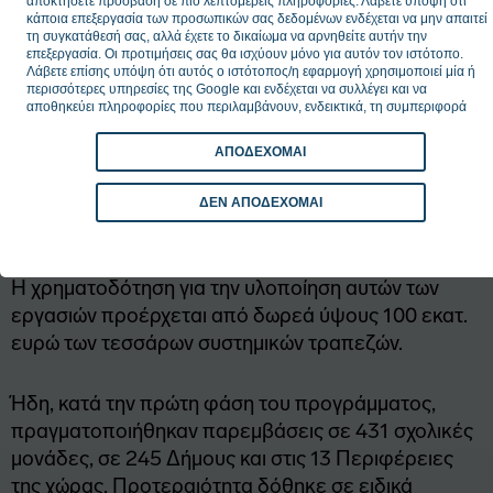
αποσπασματικότητα και τις εκκρεμότητες του χθες
αποκτήσετε πρόσβαση σε πιο λεπτομερείς πληροφορίες. Λάβετε υπόψη ότι
κάποια επεξεργασία των προσωπικών σας δεδομένων ενδέχεται να μην απαιτεί
για να χτίσουμε με σχέδιο, κανόνες και προοπτική
τη συγκατάθεσή σας, αλλά έχετε το δικαίωμα να αρνηθείτε αυτήν την
την Ελλάδα του αύριο.
επεξεργασία. Οι προτιμήσεις σας θα ισχύουν μόνο για αυτόν τον ιστότοπο.
Λάβετε επίσης υπόψη ότι αυτός ο ιστότοπος/η εφαρμογή χρησιμοποιεί μία ή
περισσότερες υπηρεσίες της Google και ενδέχεται να συλλέγει και να
αποθηκεύει πληροφορίες που περιλαμβάνουν, ενδεικτικά, τη συμπεριφορά
Υπεγράφη η σύμβαση δωρεάς για τη δεύτερη φάση
επίσκεψης ή χρήσης σας.
του προγράμματος Ανακαίνισης Σχολικών Κτιρίων
ΑΠΟΔΕΧΟΜΑΙ
«Μαριέττα Γιαννάκου» που αφορά εργασίες
ανακαίνισης σε 238 σχολεία και σχολικά
ΔΕΝ ΑΠΟΔΕΧΟΜΑΙ
συγκροτήματα σε 132 Δήμους της χώρας.
Η χρηματοδότηση για την υλοποίηση αυτών των
εργασιών προέρχεται από δωρεά ύψους 100 εκατ.
ευρώ των τεσσάρων συστημικών τραπεζών.
Ήδη, κατά την πρώτη φάση του προγράμματος,
πραγματοποιήθηκαν παρεμβάσεις σε 431 σχολικές
μονάδες, σε 245 Δήμους και στις 13 Περιφέρειες
της χώρας. Προτεραιότητα δόθηκε σε ειδικά