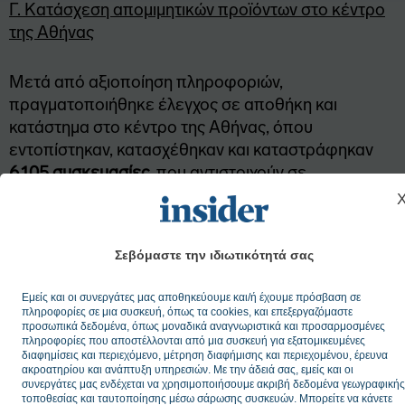
Γ. Κατάσχεση απομιμητικών προϊόντων στο κέντρο
της Αθήνας
Μετά από αξιοποίηση πληροφοριών,
πραγματοποιήθηκε έλεγχος σε αποθήκη και
κατάστημα στο κέντρο της Αθήνας, όπου
εντοπίστηκαν, κατασχέθηκαν και καταστράφηκαν
6.105 συσκευασίες
, που αντιστοιχούν σε
περισσότερα από
89.000 τεμάχια απομιμητικών
προϊόντων
. Μεταξύ των προϊόντων
περιλαμβάνονταν και αξεσουάρ του
FIFA World
Σεβόμαστε την ιδιωτικότητά σας
Cup 2026
. Για την υπόθεση επιβλήθηκαν πρόστιμα
συνολικού ύψους
81.250€
.
Εμείς και οι συνεργάτες μας αποθηκεύουμε και/ή έχουμε πρόσβαση σε
πληροφορίες σε μια συσκευή, όπως τα cookies, και επεξεργαζόμαστε
προσωπικά δεδομένα, όπως μοναδικά αναγνωριστικά και προσαρμοσμένες
«Η Ανεξάρτητη Αρχή Ελέγχου της Αγοράς και
πληροφορίες που αποστέλλονται από μια συσκευή για εξατομικευμένες
Προστασίας του Καταναλωτή εντείνει τους
διαφημίσεις και περιεχόμενο, μέτρηση διαφήμισης και περιεχομένου, έρευνα
ακροατηρίου και ανάπτυξη υπηρεσιών. Με την άδειά σας, εμείς και οι
ελέγχους σε όλο το φάσμα της αγοράς,
συνεργάτες μας ενδέχεται να χρησιμοποιήσουμε ακριβή δεδομένα γεωγραφικής
αξιοποιώντας καταγγελίες καταναλωτών, ανάλυση
τοποθεσίας και ταυτοποίησης μέσω σάρωσης συσκευών. Μπορείτε να κάνετε