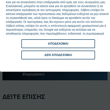
κλικ για να συναινέσετε στην επεξεργασία από εμάς και τους συνεργάτες μας.
στοιχείων τιμών και στοχευμένες επιχειρησιακές
Εναλλακτικά, μπορείτε να κάνετε κλικ για να αρνηθείτε να συναινέσετε ή να
αποκτήσετε πρόσβαση σε πιο λεπτομερείς πληροφορίες. Λάβετε υπόψη ότι
παρεμβάσεις. Στόχος είναι η προστασία του
κάποια επεξεργασία των προσωπικών σας δεδομένων ενδέχεται να μην απαιτεί
καταναλωτή, η τήρηση της νομιμότητας και η
τη συγκατάθεσή σας, αλλά έχετε το δικαίωμα να αρνηθείτε αυτήν την
επεξεργασία. Οι προτιμήσεις σας θα ισχύουν μόνο για αυτόν τον ιστότοπο.
διασφάλιση συνθηκών υγιούς ανταγωνισμού»
Λάβετε επίσης υπόψη ότι αυτός ο ιστότοπος/η εφαρμογή χρησιμοποιεί μία ή
καταλήγει η ανακοίνωση.
περισσότερες υπηρεσίες της Google και ενδέχεται να συλλέγει και να
αποθηκεύει πληροφορίες που περιλαμβάνουν, ενδεικτικά, τη συμπεριφορά
επίσκεψης ή χρήσης σας.
Ακολουθήστε το
insider.gr στο Google News
και μάθετε
ΑΠΟΔΕΧΟΜΑΙ
πρώτοι όλες τις
ειδήσεις
από την Ελλάδα και τον κόσμο.
ΔΕΝ ΑΠΟΔΕΧΟΜΑΙ
TAGS:
Ανεξάρτητη Αρχή Ελέγχου Αγοράς
Πρόστιμα
Επιχειρήσεις
ΔΕΙΤΕ ΕΠΙΣΗΣ