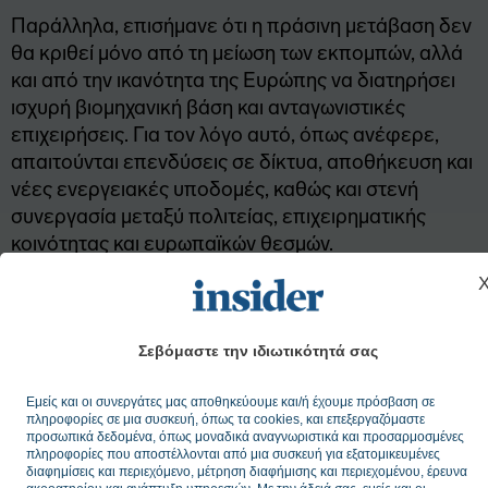
Παράλληλα, επισήμανε ότι η πράσινη μετάβαση δεν
θα κριθεί μόνο από τη μείωση των εκπομπών, αλλά
και από την ικανότητα της Ευρώπης να διατηρήσει
ισχυρή βιομηχανική βάση και ανταγωνιστικές
επιχειρήσεις. Για τον λόγο αυτό, όπως ανέφερε,
απαιτούνται επενδύσεις σε δίκτυα, αποθήκευση και
νέες ενεργειακές υποδομές, καθώς και στενή
συνεργασία μεταξύ πολιτείας, επιχειρηματικής
κοινότητας και ευρωπαϊκών θεσμών.
Με πληροφορίες από ΑΠΕ-ΜΠΕ
Σεβόμαστε την ιδιωτικότητά σας
Ακολουθήστε το
insider.gr στο Google News
και μάθετε
πρώτοι όλες τις
ειδήσεις
από την Ελλάδα και τον κόσμο.
Εμείς και οι συνεργάτες μας αποθηκεύουμε και/ή έχουμε πρόσβαση σε
πληροφορίες σε μια συσκευή, όπως τα cookies, και επεξεργαζόμαστε
προσωπικά δεδομένα, όπως μοναδικά αναγνωριστικά και προσαρμοσμένες
πληροφορίες που αποστέλλονται από μια συσκευή για εξατομικευμένες
TAGS:
ΕΒΕΑ
Γιάννης Μπρατάκος
Ενέργεια
διαφημίσεις και περιεχόμενο, μέτρηση διαφήμισης και περιεχομένου, έρευνα