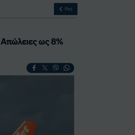
Ροή
- Απώλειες ως 8%