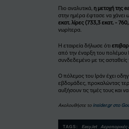
Πιο αναλυτικά,
η μετοχή της 
στην ημέρα έφτασε να χάνει 
εκατ. λίρες (733,3 εκατ. - 760
νωρίτερα.
Η εταιρεία δήλωσε ότι
επιβαρ
από την έναρξη του πολέμου 
συνδεδεμένο με τις ασταθείς 
Ο πόλεμος του Ιράν έχει οδηγ
εβδομάδες, προκαλώντας τερά
αυξήσουν τις τιμές τους και 
Ακολουθήστε το
insider.gr στο G
TAGS:
EasyJet
Αεροπορικές 