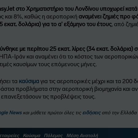
easyJet στο Χρηματιστήριο του Λονδίνου υποχωρεί κατ
ως και 8%, καθώς η αεροπορική
αναμένει ζημιές προ φ
,5 εκατ. δολάρια) για το α' εξάμηνο του έτους
, από ζημι
ύνθηκε με περίπου 25 εκατ. λίρες (34 εκατ. δολάρια) 
ΗΠΑ-Ιράν και αναμένει ότι το κόστος των αεροπορικών
τιμές καυσίμων τους επόμενους μήνες.
ήσει τα
καύσιμα
για τις αεροπορικές μέχρι και τα 200 δ
στια προβλήματα στην αεροπορική βιομηχανία και ανα
να επανεξετάσουν τις προβλέψεις τους.
oogle News
και μάθετε πρώτοι όλες τις
ειδήσεις
από την Ελλάδα κ
εταιρείες
Καύσιμα
Πόλεμος
Μέση Ανατολή