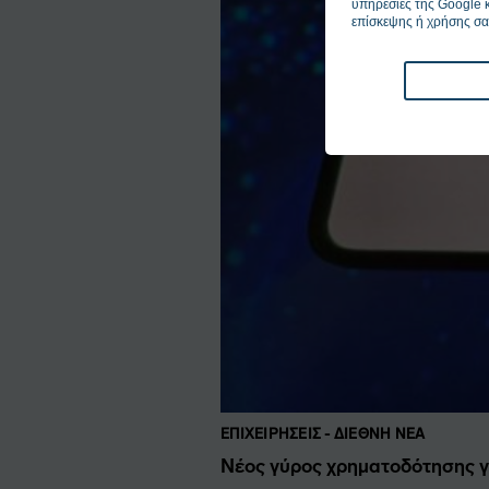
υπηρεσίες της Google κ
επίσκεψης ή χρήσης σα
ΕΠΙΧΕΙΡΉΣΕΙΣ - ΔΙΕΘΝΉ ΝΈΑ
Νέος γύρος χρηματοδότησης γ