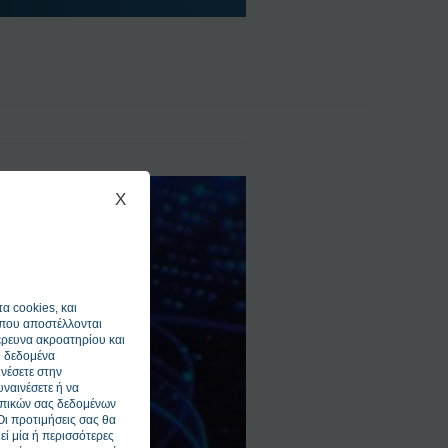
X
α cookies, και
που αποστέλλονται
 έρευνα ακροατηρίου και
ή δεδομένα
νέσετε στην
υναινέσετε ή να
ωπικών σας δεδομένων
 Οι προτιμήσεις σας θα
εί μία ή περισσότερες