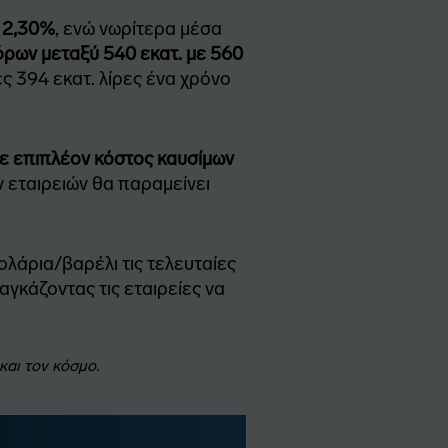
ά 2,30%
, ενώ νωρίτερα μέσα
όρων μεταξύ 540 εκατ. με 560
ές 394 εκατ. λίρες ένα χρόνο
σε επιπλέον κόστος καυσίμων
 εταιρειών θα παραμείνει
ολάρια/βαρέλι τις τελευταίες
γκάζοντας τις εταιρείες να
αι τον κόσμο.